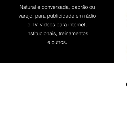
Natural e conversada, padrão ou
varejo, para publicidade em rádio
e TV, vídeos para internet,
institucionais, treinamentos
e outros.