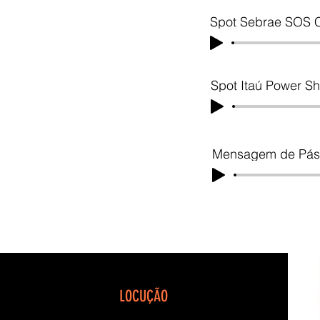
Spot Sebrae SOS 
Spot Itaú Power S
Mensagem de Pás
*Versões não originais de peças public
LOCUÇÃO